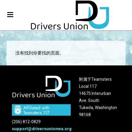
没有找到你要找的页面。
附属于Teamsters
Local 117
14675 Interurban
Ave. South
Tukwila, Washington
98168
(206) 812-0829
support@driversunionwa.org