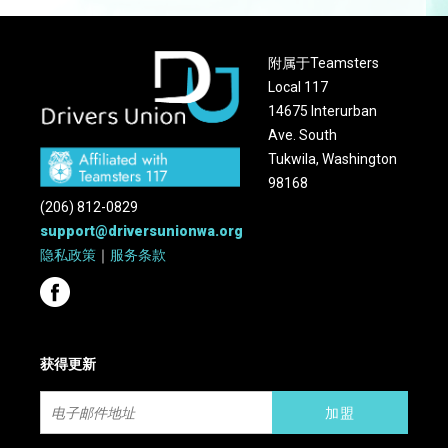
附属于Teamsters
Local 117
14675 Interurban
Ave. South
Tukwila, Washington
98168
(206) 812-0829
support@driversunionwa.org
隐私政策
｜
服务条款
获得更新