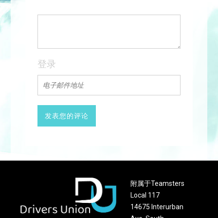
登录
附属于Teamsters
Local 117
14675 Interurban