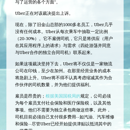
与了运营的各个方面"。
Uber正在对该裁决提出上诉。
现在，除了旧金山总部的1000多名员工，Uber几乎
没有任何成本。Uber从每次乘车中抽取一定比例
（20-30%）。它不雇佣司机，它只是将供应（用户
在其应用程序上的请求）与需求（四处游荡并同意
与Uber合作的独立合同司机）联系起来。
如果这项裁决坚持下去，Uber将不仅仅是一家物流
公司在印钱，至少在加州。在那里经营业务的成本
将急剧上升。Uber将不得不认真考虑缩减其作为合
作伙伴的司机数量，并为他们提供福利。
雇员是昂贵的；
根据美国国税局的
规定，公司必须
为每个雇员支付社会保险和医疗保险税，以及其他
事项。他们不需要为独立承包商做这些事。此外，
司机目前必须自己支付很多费用--如汽油、汽车维修
和保险--尽管Uber已经开始提供津贴以抵消其中的