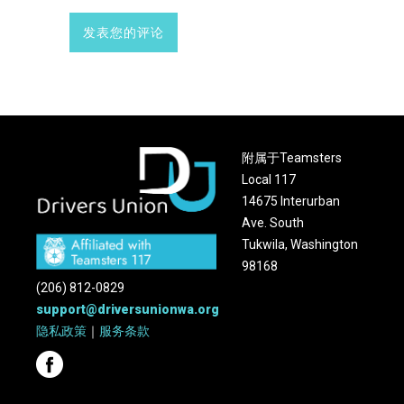
附属于Teamsters
Local 117
14675 Interurban
Ave. South
Tukwila, Washington
98168
(206) 812-0829
support@driversunionwa.org
隐私政策
｜
服务条款