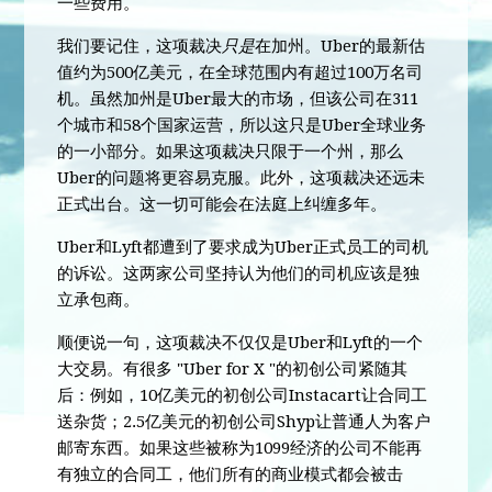
一些费用。
我们要记住，这项裁决
只是
在加州。Uber的最新估
值约为500亿美元，在全球范围内有超过100万名司
机。虽然加州是Uber最大的市场，但该公司在311
个城市和58个国家运营，所以这只是Uber全球业务
的一小部分。如果这项裁决只限于一个州，那么
Uber的问题将更容易克服。此外，这项裁决还远未
正式出台。这一切可能会在法庭上纠缠多年。
Uber和Lyft都遭到了要求成为Uber正式员工的司机
的诉讼。这两家公司坚持认为他们的司机应该是独
立承包商。
顺便说一句，这项裁决不仅仅是Uber和Lyft的一个
大交易。有很多 "Uber for X "的初创公司紧随其
后：例如，10亿美元的初创公司Instacart让合同工
送杂货；2.5亿美元的初创公司Shyp让普通人为客户
邮寄东西。如果这些被称为1099经济的公司不能再
有独立的合同工，他们所有的商业模式都会被击