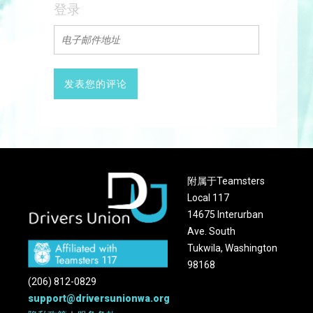
登录
附属于Teamsters
Local 117
14675 Interurban
Ave. South
Tukwila, Washington
98168
(206) 812-0829
support@driversunionwa.org