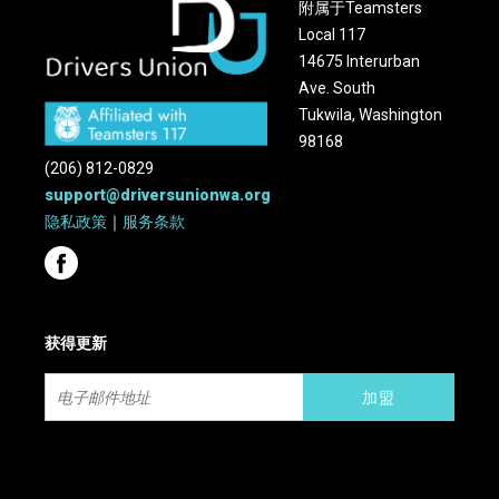
附属于Teamsters
Local 117
14675 Interurban
Ave. South
Tukwila, Washington
98168
(206) 812-0829
support@driversunionwa.org
隐私政策
｜
服务条款
获得更新