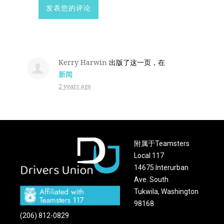
Kerry Harwin
出版了这一页，在
新闻
2 years ago
附属于Teamsters
Local 117
14675 Interurban
Ave. South
Tukwila, Washington
98168
(206) 812-0829