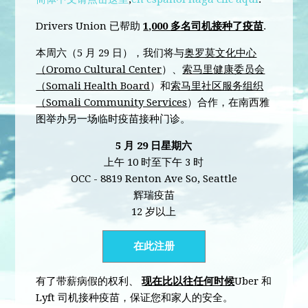
Drivers Union 已帮助
1,000 多名司机接种了疫苗
.
本周六（5 月 29 日），我们将与
奥罗莫文化中心
（Oromo Cultural Center
）、
索马里健康委员会
（Somali Health Board
）和
索马里社区服务组织
（Somali Community Services
）合作，在南西雅
图举办另一场临时疫苗接种门诊。
5 月 29 日星期六
上午 10 时至下午 3 时
OCC - 8819 Renton Ave So, Seattle
辉瑞疫苗
12 岁以上
在此注册
有了带薪病假的权利、
现在比以往任何时候
Uber 和
Lyft 司机接种疫苗，保证您和家人的安全。