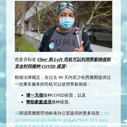
您是否知道
Uber 和 Lyft 司机可以利用带薪病假和
安全时间接种 COVID 疫苗
?
根据法律规定，在过去 90 天内至少在西雅图提供过
一次乘车服务的司机可以使用带薪病假：
请一天假
接种COVID疫苗；以及
帮助家庭成员
接种疫苗。
请
阅读西雅图劳动标准办公室提供的更多信息：
oo
af-soomaali ah halkan guji
,
በአማጠቅ ያድጉ እዚህ,
简体中文请点击这里
,
en español haga clic aquí
.