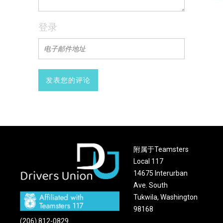
登录
附属于Teamsters
Local 117
14675 Interurban
Ave. South
Tukwila, Washington
98168
(206) 812-0829